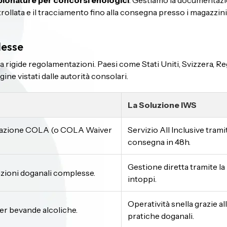
pionature per concorsi enologici
. Gestiamo la documentazi
ntrollata e il tracciamento fino alla consegna presso i magazzin
lesse
to a rigide regolamentazioni. Paesi come Stati Uniti, Svizzera, 
igine vistati dalle autorità consolari.
La Soluzione IWS
rovazione COLA (o COLA Waiver
Servizio All Inclusive tram
consegna in 48h.
Gestione diretta tramite la
zioni doganali complesse.
intoppi.
Operatività snella grazie a
per bevande alcoliche.
pratiche doganali.