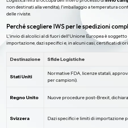
Logistica IWS si occupa dell'intero processo di
invio cam
non destinati alla vendita), l'imballaggio a temperatura co
delle riviste.
Perché scegliere IWS per le spedizioni comp
L'invio di alcolici al di fuori dell'Unione Europea è sogget
importazione, dazi specifici e, in alcuni casi, certificati di or
Destinazione
Sfide Logistiche
Normative FDA, licenze statali, app
Stati Uniti
per campioni).
Regno Unito
Nuove procedure post-Brexit, dichiara
Svizzera
Dazi specifici e limiti di importazione 