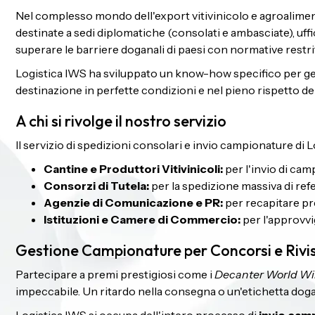
Nel complesso mondo dell'export vitivinicolo e agroalimen
destinate a sedi diplomatiche (consolati e ambasciate), uffi
superare le barriere doganali di paesi con normative restrit
Logistica IWS ha sviluppato un know-how specifico per gesti
destinazione in perfette condizioni e nel pieno rispetto de
A chi si rivolge il nostro servizio
Il servizio di spedizioni consolari e invio campionature di L
Cantine e Produttori Vitivinicoli:
per l'invio di cam
Consorzi di Tutela:
per la spedizione massiva di refer
Agenzie di Comunicazione e PR:
per recapitare pre
Istituzioni e Camere di Commercio:
per l'approvvi
Gestione Campionature per Concorsi e Rivis
Partecipare a premi prestigiosi come i
Decanter World W
impeccabile. Un ritardo nella consegna o un'etichetta dog