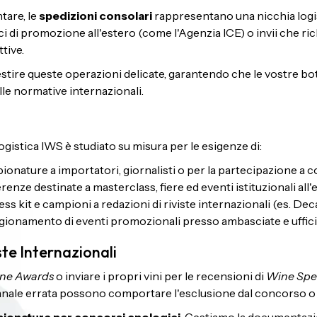
tare, le
spedizioni consolari
rappresentano una nicchia logisti
ci di promozione all'estero (come l'Agenzia ICE) o invii che ric
tive.
re queste operazioni delicate, garantendo che le vostre bottig
lle normative internazionali.
ogistica IWS è studiato su misura per le esigenze di:
pionature a importatori, giornalisti o per la partecipazione a c
enze destinate a masterclass, fiere ed eventi istituzionali all'
ss kit e campioni a redazioni di riviste internazionali (es. De
gionamento di eventi promozionali presso ambasciate e uffic
te Internazionali
ine Awards
o inviare i propri vini per le recensioni di
Wine Spe
anale errata possono comportare l'esclusione dal concorso o i