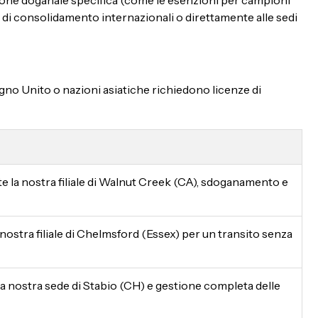
one doganale specifica (come le esenzioni per campioni
i di consolidamento internazionali o direttamente alle sedi
Regno Unito o nazioni asiatiche richiedono licenze di
ite la nostra filiale di Walnut Creek (CA), sdoganamento e
 nostra filiale di Chelmsford (Essex) per un transito senza
lla nostra sede di Stabio (CH) e gestione completa delle