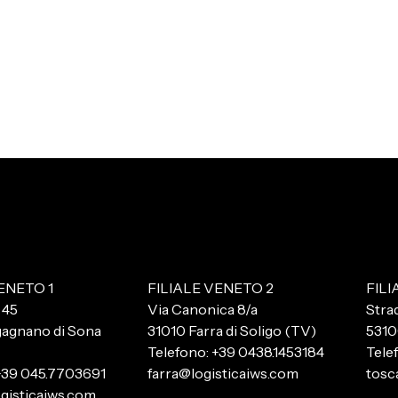
ENETO 1
FILIALE VENETO 2
FIL
 45
Via Canonica 8/a
Stra
agnano di Sona
31010 Farra di Soligo (TV)
5310
Telefono: +39 0438.1453184
Tele
+39 045.7703691
farra@logisticaiws.com
tosc
gisticaiws.com