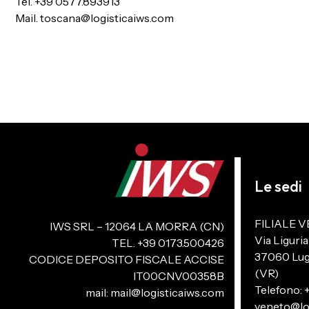
Tel. +39 0577.893913
Mail.
toscana@logisticaiws.com
Le sedi
FILIALE V
IWS SRL – 12064 LA MORRA (CN)
Via Liguria
TEL. +39 0173.500426
37060 Lug
CODICE DEPOSITO FISCALE ACCISE
(VR)
IT00CNV00358B
Telefono: 
mail:
mail@logisticaiws.com
veneto@lo