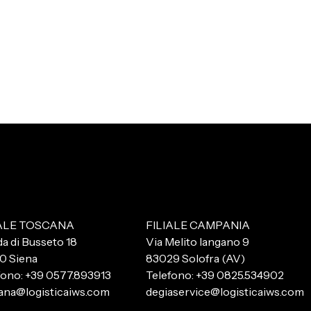
IALE TOSCANA
FILIALE CAMPANIA
da di Busseto 18
Via Melito Iangano 9
0 Siena
83029 Solofra (AV)
fono: +39 0577.893913
Telefono: +39 0825.534902
ana@logisticaiws.com
degiaservice@logisticaiws.com