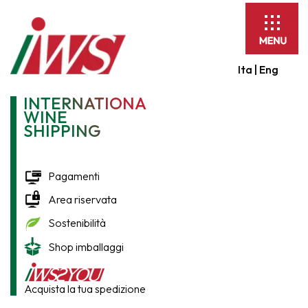
Espandi
barra
di
Ita |
Eng
navigaz
INTERNATIONAL
WINE
SHIPPING
Pagamenti
Area riservata
Sostenibilità
Shop imballaggi
Acquista la tua spedizione