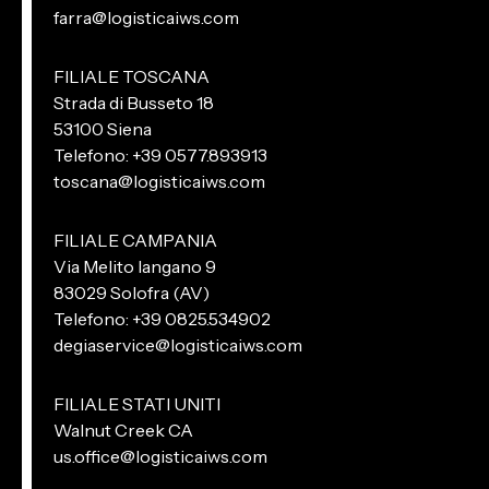
farra@logisticaiws.com
FILIALE TOSCANA
Strada di Busseto 18
53100 Siena
Telefono: +39 0577.893913
toscana@logisticaiws.com
FILIALE CAMPANIA
Via Melito Iangano 9
83029 Solofra (AV)
Telefono: +39 0825.534902
degiaservice@logisticaiws.com
FILIALE STATI UNITI
Walnut Creek CA
us.office@logisticaiws.com