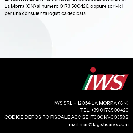
La Morra (CN) al numero 0173 500426, oppure scrivici
per una consulenza logistica dedicata.
IWS SRL – 12064 LA MORRA (CN)
TEL. +39 0173.500426
CODICE DEPOSITO FISCALE ACCISE IT00CNV00358B
mail:
mail@logisticaiws.com