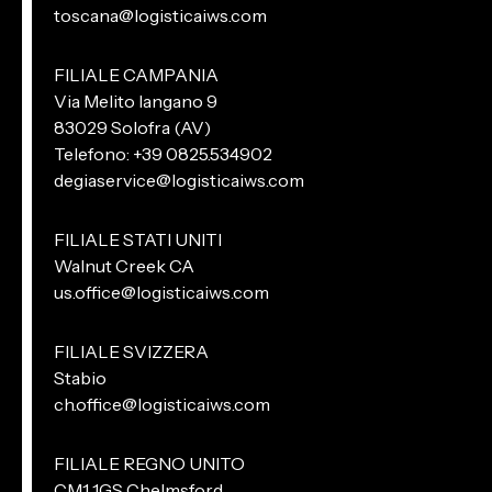
toscana@logisticaiws.com
FILIALE CAMPANIA
Via Melito Iangano 9
83029 Solofra (AV)
Telefono: +39 0825.534902
degiaservice@logisticaiws.com
FILIALE STATI UNITI
Walnut Creek CA
us.office@logisticaiws.com
FILIALE SVIZZERA
Stabio
ch.office@logisticaiws.com
FILIALE REGNO UNITO
CM1 1GS Chelmsford