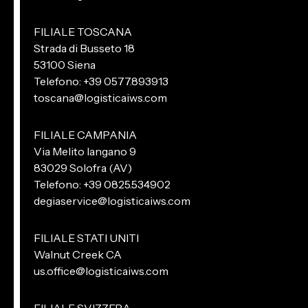
FILIALE TOSCANA
Strada di Busseto 18
53100 Siena
Telefono: +39 0577.893913
toscana@logisticaiws.com
FILIALE CAMPANIA
Via Melito Iangano 9
83029 Solofra (AV)
Telefono: +39 0825.534902
degiaservice@logisticaiws.com
FILIALE STATI UNITI
Walnut Creek CA
us.office@logisticaiws.com