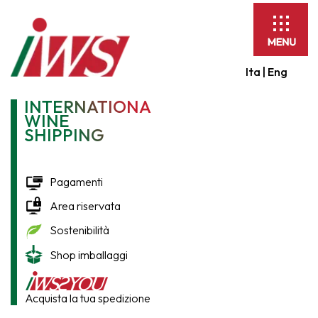
Espandi
barra
di
Ita |
Eng
navigaz
INTERNATIONAL
WINE
SHIPPING
Pagamenti
Area riservata
Sostenibilità
Shop imballaggi
Acquista la tua spedizione