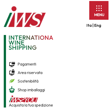
Espandi
barra
di
Ita |
Eng
navigaz
INTERNATIONAL
WINE
SHIPPING
Pagamenti
Area riservata
Sostenibilità
Shop imballaggi
Acquista la tua spedizione