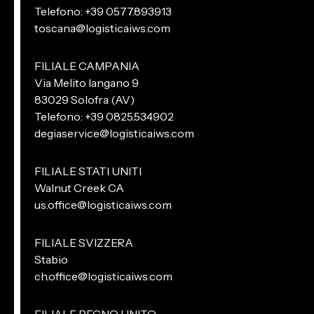
Telefono: +39 0577.893913
toscana@logisticaiws.com
FILIALE CAMPANIA
Via Melito Iangano 9
83029 Solofra (AV)
Telefono: +39 0825.534902
degiaservice@logisticaiws.com
FILIALE STATI UNITI
Walnut Creek CA
us.office@logisticaiws.com
FILIALE SVIZZERA
Stabio
ch.office@logisticaiws.com